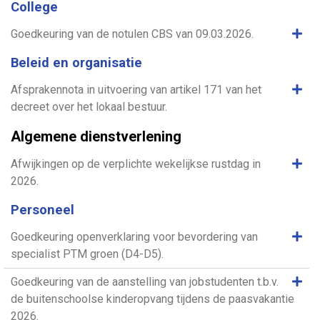
College
Same
Goedkeuring van de notulen CBS van 09.03.2026.
Beleid en organisatie
Same
Afsprakennota in uitvoering van artikel 171 van het
decreet over het lokaal bestuur.
Algemene dienstverlening
Same
Afwijkingen op de verplichte wekelijkse rustdag in
2026.
Personeel
Same
Goedkeuring openverklaring voor bevordering van
specialist PTM groen (D4-D5).
Same
Goedkeuring van de aanstelling van jobstudenten t.b.v.
de buitenschoolse kinderopvang tijdens de paasvakantie
2026.