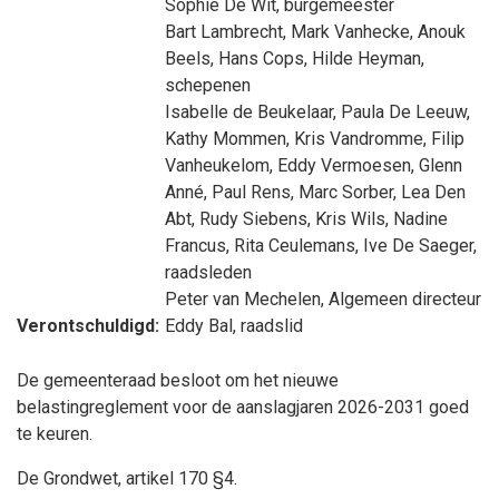
Sophie De Wit
, burgemeester
Bart Lambrecht
,
Mark Vanhecke
,
Anouk
Beels
,
Hans Cops
,
Hilde Heyman
,
schepenen
Isabelle de Beukelaar
,
Paula De Leeuw
,
Kathy Mommen
,
Kris Vandromme
,
Filip
Vanheukelom
,
Eddy Vermoesen
,
Glenn
Anné
,
Paul Rens
,
Marc Sorber
,
Lea Den
Abt
,
Rudy Siebens
,
Kris Wils
,
Nadine
Francus
,
Rita Ceulemans
,
Ive De Saeger
,
raadsleden
Peter van Mechelen
, Algemeen directeur
Verontschuldigd:
Eddy Bal
, raadslid
De gemeenteraad besloot om het nieuwe
belastingreglement voor de aanslagjaren 2026-2031 goed
te keuren.
De Grondwet, artikel 170 §4.