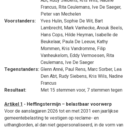
Abt
,
Rudy Siebens
,
Kris Wils
,
Nadine
Francus
,
Rita Ceulemans
,
Ive De Saeger
,
Peter van Mechelen
Voorstanders:
Yves Hulin
,
Sophie De Wit
,
Bart
Lambrecht
,
Mark Vanhecke
,
Anouk Beels
,
Hans Cops
,
Hilde Heyman
,
Isabelle de
Beukelaar
,
Paula De Leeuw
,
Kathy
Mommen
,
Kris Vandromme
,
Filip
Vanheukelom
,
Eddy Vermoesen
,
Rita
Ceulemans
,
Ive De Saeger
Tegenstanders:
Glenn Anné
,
Paul Rens
,
Marc Sorber
,
Lea
Den Abt
,
Rudy Siebens
,
Kris Wils
,
Nadine
Francus
Resultaat:
Met 15 stemmen voor, 7 stemmen tegen
Artikel 1
- Heffingstermijn – belastbaar voorwerp
Voor de aanslagjaren 2026 tot en met 2031 een jaarlijkse
gemeentebelasting te vestigen op reclame- en
uithangborden, al dan niet gepersonaliseerd, in de vorm van