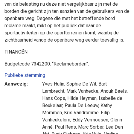
van de belasting nu deze niet vergelijkbaar zijn met de
borden die gericht zijn ten aanzien van de gebruikers van de
openbare weg. Degene die met het betreffende bord
reclame maakt, mikt op het publiek dat naar de
sportactiviteiten op die sportterreinen komt, waarbij de
zichtbaarheid vanop de openbare weg eerder toevallig is.
FINANCËN
Budgetcode 7342200: “Reclameborden”.
Publieke stemming
Aanwezig:
Yves Hulin
,
Sophie De Wit
,
Bart
Lambrecht
,
Mark Vanhecke
,
Anouk Beels
,
Hans Cops
,
Hilde Heyman
,
Isabelle de
Beukelaar
,
Paula De Leeuw
,
Kathy
Mommen
,
Kris Vandromme
,
Filip
Vanheukelom
,
Eddy Vermoesen
,
Glenn
Anné
,
Paul Rens
,
Marc Sorber
,
Lea Den