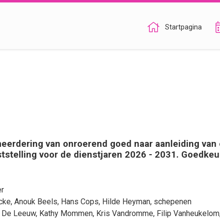
Startpagina
erdering van onroerend goed naar aanleiding van 
ststelling voor de dienstjaren 2026 - 2031. Goedkeu
er
cke
,
Anouk Beels
,
Hans Cops
,
Hilde Heyman
, schepenen
a De Leeuw
,
Kathy Mommen
,
Kris Vandromme
,
Filip Vanheukelom