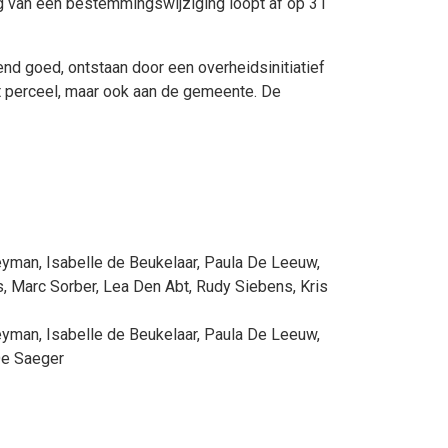
g van een bestemmingswijziging loopt af op 31
d goed, ontstaan door een overheidsinitiatief
et perceel, maar ook aan de gemeente. De
eyman
,
Isabelle de Beukelaar
,
Paula De Leeuw
,
s
,
Marc Sorber
,
Lea Den Abt
,
Rudy Siebens
,
Kris
eyman
,
Isabelle de Beukelaar
,
Paula De Leeuw
,
De Saeger