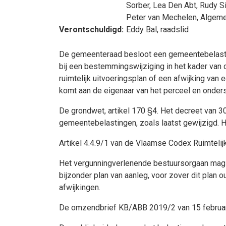
Sorber
,
Lea Den Abt
,
Rudy S
Peter van Mechelen
, Algeme
Verontschuldigd:
Eddy Bal
, raadslid
De gemeenteraad besloot een gemeentebelastin
bij een bestemmingswijziging in het kader van
ruimtelijk uitvoeringsplan of een afwijking va
komt aan de eigenaar van het perceel en onders
De grondwet, artikel 170 §4. Het decreet van 3
gemeentebelastingen, zoals laatst gewijzigd. 
Artikel 4.4.9/1 van de Vlaamse Codex Ruimteli
Het vergunningverlenende bestuursorgaan mag 
bijzonder plan van aanleg, voor zover dit plan ou
afwijkingen.
De omzendbrief KB/ABB 2019/2 van 15 februari