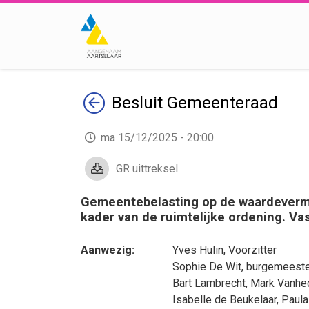
Terug
Besluit
Gemeenteraad
ma 15/12/2025 - 20:00
GR uittreksel
Gemeentebelasting op de waardeverme
kader van de ruimtelijke ordening. Va
Aanwezig:
Yves Hulin
, Voorzitter
Sophie De Wit
, burgemeest
Bart Lambrecht
,
Mark Vanhe
Isabelle de Beukelaar
,
Paul