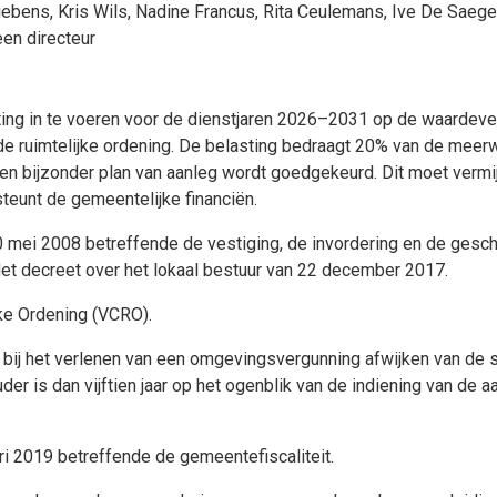
iebens
,
Kris Wils
,
Nadine Francus
,
Rita Ceulemans
,
Ive De Saege
en directeur
g in te voeren voor de dienstjaren 2026–2031 op de waardeve
 de ruimtelijke ordening. De belasting bedraagt 20% van de mee
n een bijzonder plan van aanleg wordt goedgekeurd. Dit moet ver
teunt de gemeentelijke financiën.
0 mei 2008 betreffende de vestiging, de invordering en de gesch
Het decreet over het lokaal bestuur van 22 december 2017.
jke Ordening (VCRO).
bij het verlenen van een omgevingsvergunning afwijken van de
der is dan vijftien jaar op het ogenblik van de indiening van de a
 2019 betreffende de gemeentefiscaliteit.