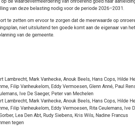
t op de waardevermeerdering van onroerend goed naar aanleidin
ling van deze belasting nodig voor de periode 2026–2031.
t te zetten om ervoor te zorgen dat de meerwaarde op onroeren
ringsplan, niet uitsluitend ten goede komt aan de eigenaar van h
 planning van de gemeente.
rt Lambrecht
,
Mark Vanhecke
,
Anouk Beels
,
Hans Cops
,
Hilde H
omme
,
Filip Vanheukelom
,
Eddy Vermoesen
,
Glenn Anné
,
Paul Ren
eulemans
,
Ive De Saeger
,
Peter van Mechelen
rt Lambrecht
,
Mark Vanhecke
,
Anouk Beels
,
Hans Cops
,
Hilde H
omme
,
Filip Vanheukelom
,
Eddy Vermoesen
,
Rita Ceulemans
,
Ive 
Sorber
,
Lea Den Abt
,
Rudy Siebens
,
Kris Wils
,
Nadine Francus
emmen tegen