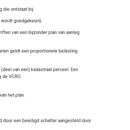
die ontstaat bij:
g wordt goedgekeurd;
ften van een bijzonder plan van aanleg
len geldt een proportionele belasting.
 (deel van een) kadastraal perceel. Een
ig de VCRO.
an het plan.
d door een beëdigd schatter aangesteld door