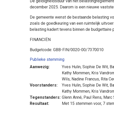
De geldigheidsduur van het belastingreglemen
december 2025. Daarom is een nieuwe vaststel
De gemeente wenst de bestaande belasting voor
zoals de goedkeuring van een ruimtelijk uitvoe
belasting kadert tevens binnen de budgettaire
FINANCIËN
Budgetcode: GBB-FIN/0020-00/7370010
Publieke stemming
Aanwezig:
Yves Hulin
,
Sophie De Wit
,
Ba
Kathy Mommen
,
Kris Vandr
Wils
,
Nadine Francus
,
Rita C
Voorstanders:
Yves Hulin
,
Sophie De Wit
,
Ba
Kathy Mommen
,
Kris Vandr
Tegenstanders:
Glenn Anné
,
Paul Rens
,
Marc 
Resultaat:
Met 15 stemmen voor, 7 st