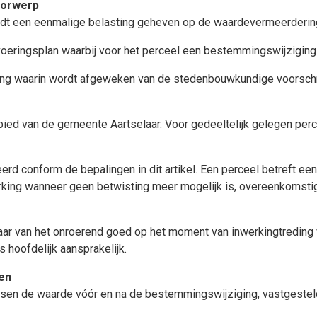
oorwerp
dt een eenmalige belasting geheven op de waardevermeerdering 
itvoeringsplan waarbij voor het perceel een bestemmingswijzigin
ng waarin wordt afgeweken van de stedenbouwkundige voorschri
ied van de gemeente Aartselaar. Voor gedeeltelijk gelegen perce
rd conform de bepalingen in dit artikel. Een perceel betreft een
 werking wanneer geen betwisting meer mogelijk is, overeenkomst
aar van het onroerend goed op het moment van inwerkingtreding v
 hoofdelijk aansprakelijk.
en
ssen de waarde vóór en na de bestemmingswijziging, vastgestel