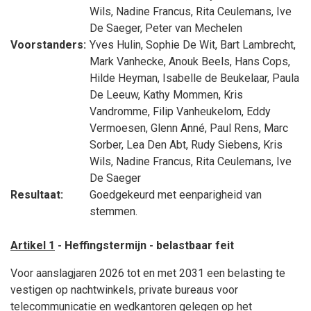
Wils
,
Nadine Francus
,
Rita Ceulemans
,
Ive
De Saeger
,
Peter van Mechelen
Voorstanders:
Yves Hulin
,
Sophie De Wit
,
Bart Lambrecht
,
Mark Vanhecke
,
Anouk Beels
,
Hans Cops
,
Hilde Heyman
,
Isabelle de Beukelaar
,
Paula
De Leeuw
,
Kathy Mommen
,
Kris
Vandromme
,
Filip Vanheukelom
,
Eddy
Vermoesen
,
Glenn Anné
,
Paul Rens
,
Marc
Sorber
,
Lea Den Abt
,
Rudy Siebens
,
Kris
Wils
,
Nadine Francus
,
Rita Ceulemans
,
Ive
De Saeger
Resultaat:
Goedgekeurd met eenparigheid van
stemmen.
Artikel 1
- Heffingstermijn - belastbaar feit
Voor aanslagjaren 2026 tot en met 2031 een belasting te
vestigen op nachtwinkels, private bureaus voor
telecommunicatie en wedkantoren gelegen op het