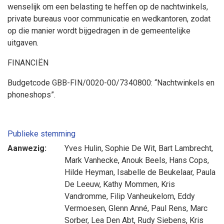
wenselijk om een belasting te heffen op de nachtwinkels,
private bureaus voor communicatie en wedkantoren, zodat
op die manier wordt bijgedragen in de gemeentelijke
uitgaven.
FINANCIËN
Budgetcode GBB-FIN/0020-00/7340800: “Nachtwinkels en
phoneshops”.
Publieke stemming
Aanwezig:
Yves Hulin
,
Sophie De Wit
,
Bart Lambrecht
,
Mark Vanhecke
,
Anouk Beels
,
Hans Cops
,
Hilde Heyman
,
Isabelle de Beukelaar
,
Paula
De Leeuw
,
Kathy Mommen
,
Kris
Vandromme
,
Filip Vanheukelom
,
Eddy
Vermoesen
,
Glenn Anné
,
Paul Rens
,
Marc
Sorber
,
Lea Den Abt
,
Rudy Siebens
,
Kris