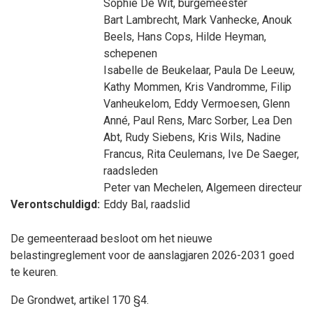
Sophie De Wit
, burgemeester
Bart Lambrecht
,
Mark Vanhecke
,
Anouk
Beels
,
Hans Cops
,
Hilde Heyman
,
schepenen
Isabelle de Beukelaar
,
Paula De Leeuw
,
Kathy Mommen
,
Kris Vandromme
,
Filip
Vanheukelom
,
Eddy Vermoesen
,
Glenn
Anné
,
Paul Rens
,
Marc Sorber
,
Lea Den
Abt
,
Rudy Siebens
,
Kris Wils
,
Nadine
Francus
,
Rita Ceulemans
,
Ive De Saeger
,
raadsleden
Peter van Mechelen
, Algemeen directeur
Verontschuldigd:
Eddy Bal
, raadslid
De gemeenteraad besloot om het nieuwe
belastingreglement voor de aanslagjaren 2026-2031 goed
te keuren.
De Grondwet, artikel 170 §4.